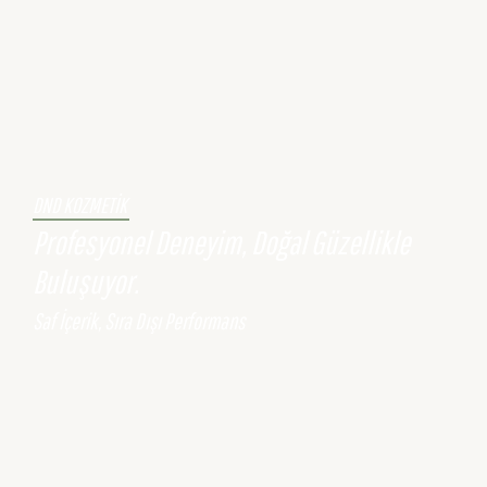
DND KOZMETİK
Profesyonel Deneyim, Doğal Güzellikle
Buluşuyor.
Saf İçerik, Sıra Dışı Performans