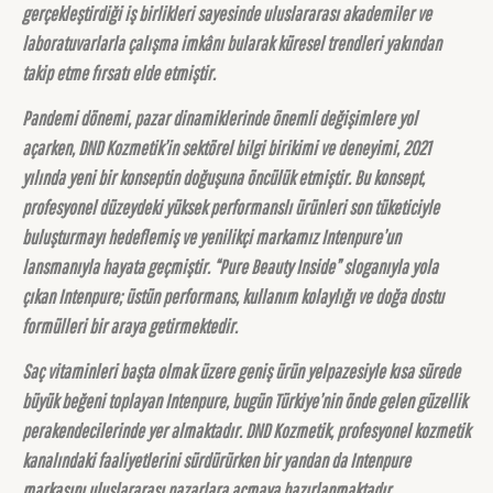
gerçekleştirdiği iş birlikleri sayesinde uluslararası akademiler ve
laboratuvarlarla çalışma imkânı bularak küresel trendleri yakından
takip etme fırsatı elde etmiştir.
Pandemi dönemi, pazar dinamiklerinde önemli değişimlere yol
açarken, DND Kozmetik’in sektörel bilgi birikimi ve deneyimi, 2021
yılında yeni bir konseptin doğuşuna öncülük etmiştir. Bu konsept,
profesyonel düzeydeki yüksek performanslı ürünleri son tüketiciyle
buluşturmayı hedeflemiş ve yenilikçi markamız Intenpure’un
lansmanıyla hayata geçmiştir. “Pure Beauty Inside” sloganıyla yola
çıkan Intenpure; üstün performans, kullanım kolaylığı ve doğa dostu
formülleri bir araya getirmektedir.
Saç vitaminleri başta olmak üzere geniş ürün yelpazesiyle kısa sürede
büyük beğeni toplayan Intenpure, bugün Türkiye’nin önde gelen güzellik
perakendecilerinde yer almaktadır. DND Kozmetik, profesyonel kozmetik
kanalındaki faaliyetlerini sürdürürken bir yandan da Intenpure
markasını uluslararası pazarlara açmaya hazırlanmaktadır.