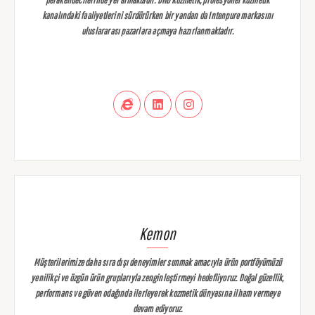
perakendecilerinde yer almaktadır. DND Kozmetik, profesyonel kozmetik
kanalındaki faaliyetlerini sürdürürken bir yandan da Intenpure markasını
uluslararası pazarlara açmaya hazırlanmaktadır.
Kemon
Müşterilerimize daha sıra dışı deneyimler sunmak amacıyla ürün portföyümüzü
yenilikçi ve özgün ürün gruplarıyla zenginleştirmeyi hedefliyoruz. Doğal güzellik,
performans ve güven odağında ilerleyerek kozmetik dünyasına ilham vermeye
devam ediyoruz.