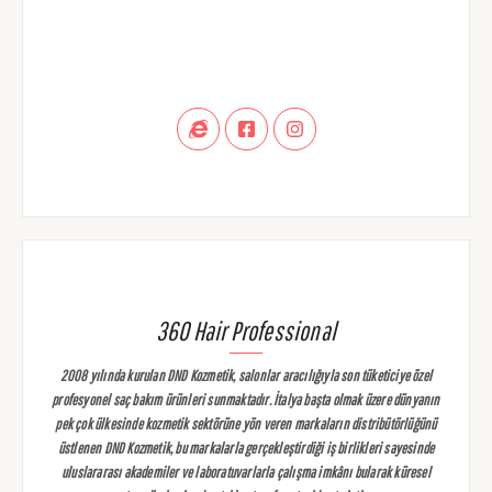
360 Hair Professional
2008 yılında kurulan DND Kozmetik, salonlar aracılığıyla son tüketiciye özel
profesyonel saç bakım ürünleri sunmaktadır. İtalya başta olmak üzere dünyanın
pek çok ülkesinde kozmetik sektörüne yön veren markaların distribütörlüğünü
üstlenen DND Kozmetik, bu markalarla gerçekleştirdiği iş birlikleri sayesinde
uluslararası akademiler ve laboratuvarlarla çalışma imkânı bularak küresel