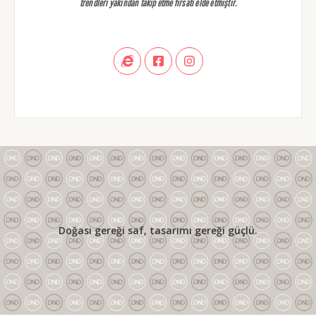
trendleri yakından takip etme fırsatı elde etmiştir.
Doğası gereği saf, tasarımı gereği güçlü.